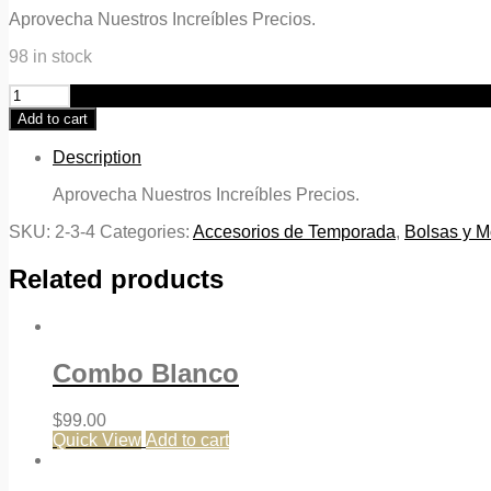
Aprovecha Nuestros Increíbles Precios.
98 in stock
Combo
Camuflajeado
Add to cart
quantity
Description
Aprovecha Nuestros Increíbles Precios.
SKU:
2-3-4
Categories:
Accesorios de Temporada
,
Bolsas y M
Related products
Combo Blanco
$
99.00
Quick View
Add to cart