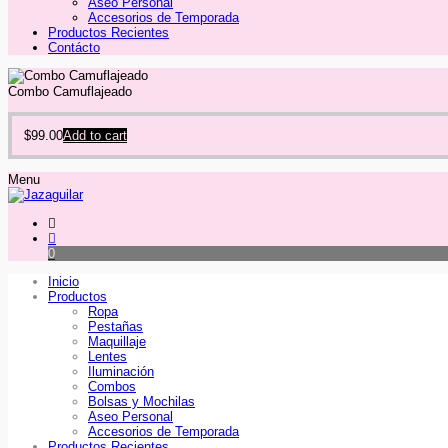
Aseo Personal
Accesorios de Temporada
Productos Recientes
Contácto
Combo Camuflajeado
$
99.00
Add to cart
Menu
0
Inicio
Productos
Ropa
Pestañas
Maquillaje
Lentes
Iluminación
Combos
Bolsas y Mochilas
Aseo Personal
Accesorios de Temporada
Productos Recientes