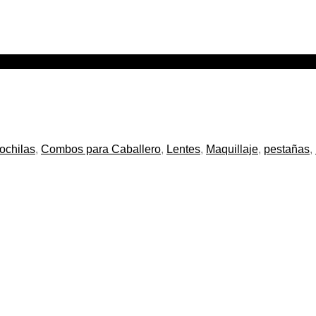
ochilas
,
Combos para Caballero
,
Lentes
,
Maquillaje
,
pestañas
,