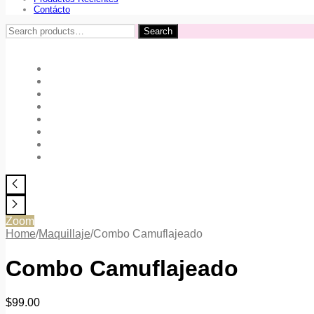
Contácto
Search
Search
for:
Zoom
Home
/
Maquillaje
/
Combo Camuflajeado
Combo Camuflajeado
$
99.00