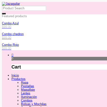
Featured products
Combo Azul
$
99.00
Combo chedron
$
99.00
Combo Rojo
$
99.00
0
Cart
Inicio
Productos
Ropa
Pestañas
Maquillaje
Lentes
Iluminación
Combos
Bolsas y Mochilas